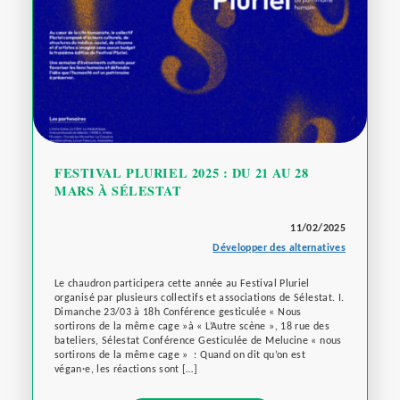
FESTIVAL PLURIEL 2025 : DU 21 AU 28
MARS À SÉLESTAT
11/02/2025
Développer des alternatives
Le chaudron participera cette année au Festival Pluriel
organisé par plusieurs collectifs et associations de Sélestat. I.
Dimanche 23/03 à 18h Conférence gesticulée « Nous
sortirons de la même cage »à « L’Autre scène », 18 rue des
bateliers, Sélestat Conférence Gesticulée de Melucine « nous
sortirons de la même cage » : Quand on dit qu’on est
végan·e, les réactions sont […]