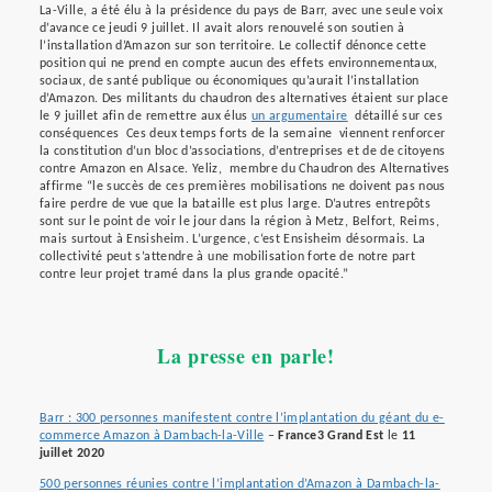
La-Ville, a été élu à la présidence du pays de Barr, avec une seule voix
d’avance ce jeudi 9 juillet. Il avait alors renouvelé son soutien à
l’installation d’Amazon sur son territoire. Le collectif dénonce cette
position qui ne prend en compte aucun des effets environnementaux,
sociaux, de santé publique ou économiques qu’aurait l’installation
d’Amazon. Des militants du chaudron des alternatives étaient sur place
le 9 juillet afin de remettre aux élus
un argumentaire
détaillé sur ces
conséquences Ces deux temps forts de la semaine viennent renforcer
la constitution d’un bloc d’associations, d’entreprises et de de citoyens
contre Amazon en Alsace. Yeliz, membre du Chaudron des Alternatives
affirme “le succès de ces premières mobilisations ne doivent pas nous
faire perdre de vue que la bataille est plus large. D’autres entrepôts
sont sur le point de voir le jour dans la région à Metz, Belfort, Reims,
mais surtout à Ensisheim. L’urgence, c‘est Ensisheim désormais. La
collectivité peut s’attendre à une mobilisation forte de notre part
contre leur projet tramé dans la plus grande opacité.”
La presse en parle!
Barr : 300 personnes manifestent contre l’implantation du géant du e-
commerce Amazon à Dambach-la-Ville
–
France3 Grand Est
le
11
juillet 2020
500 personnes réunies contre l’implantation d’Amazon à Dambach-la-