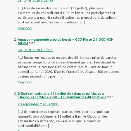
28 juillet 2020 à 21h33
[…] Lors du rassemblement à Barr (11 juillet), plusieurs
animateurs du collectif ont d’ailleurs invité les participantes et
participants à nourrir cette réflexion, les propositions du collectif
sont en accord avec les besoins relevés. […]
Répondre
Amazon = autoroute à poids lourds = GCO Phase 2 | GCO NON
MERCI
dit :
30 juillet 2020 à 18h31
[…] Retour en images et en son, des différentes prise de paroles
et autres temps forts du rassemblement qui a eu lieu devant le
bâtiment de la communauté de communes du Pays de Barr le
samedi 11 juillet 2020. D’après France Bleu Alsace, 500 personnes
avaient répondu à l’appel. […]
Répondre
Débat contradictoire à l’institut de sciences politiques à
Strasbourg le 24/07/2020 – Le Chaudron des Alternatives
dit :
23 septembre 2020 à 9h38
[…] de nombreuses reprises, par courrier, courriels, puis par
interpellation publique le 11 juillet à Barr, le Chaudron des
alternatives a demandé, en vain, à ce que la clause de
confidentialité soit […]