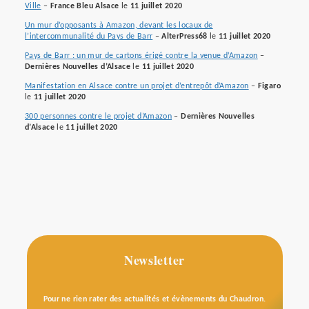
Ville
–
France Bleu Alsace
le
11 juillet 2020
Un mur d’opposants à Amazon, devant les locaux de
l’intercommunalité du Pays de Barr
–
AlterPress68
le
11 juillet 2020
Pays de Barr : un mur de cartons érigé contre la venue d’Amazon
–
Dernières Nouvelles d’Alsace
le
11 juillet 2020
Manifestation en Alsace contre un projet d’entrepôt d’Amazon
–
Figaro
le
11 juillet 2020
300 personnes contre le projet d’Amazon
–
Dernières Nouvelles
d’Alsace
le
11 juillet 2020
Newsletter
Pour ne rien rater des actualités et évènements du Chaudron.