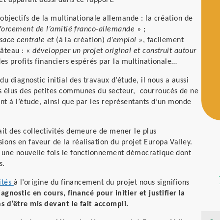
et apparaît aussi dans ce rapport.
objectifs de la multinationale allemande : la création de
enforcement de l’amitié franco-allemande
» ;
Alsace centrale et
(à la création)
d’emploi
», facilement
gâteau : «
développer un projet original et construit autour
des profits financiers espérés par la multinationale…
du diagnostic initial des travaux d’étude, il nous a aussi
s élus des petites communes du secteur, courroucés de ne
nt à l’étude, ainsi que par les représentants d’un monde
it des collectivités demeure de mener le plus
ons en faveur de la réalisation du projet Europa Valley.
e une nouvelle fois le fonctionnement démocratique dont
s.
vités
à l’origine du financement du projet nous signifions
ostic en cours, financé pour initier et justifier la
ns d’être mis devant le fait accompli.