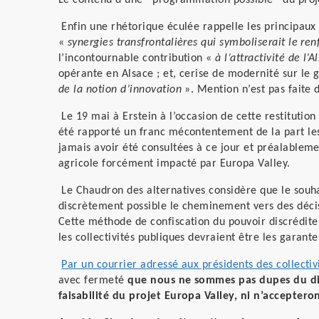
Le contenu d’une ‘’programmation possible’’ du proj
Enfin une rhétorique éculée rappelle les principaux 
«
synergies transfrontalières qui symboliserait le r
l’incontournable contribution «
à l’attractivité de l’
opérante en Alsace ; et, cerise de modernité sur le 
de la notion d’innovation
». Mention n’est pas faite 
Le 19 mai à Erstein à l’occasion de cette restitution 
été rapporté un franc mécontentement de la part le
jamais avoir été consultées à ce jour et préalableme
agricole forcément impacté par Europa Valley.
Le Chaudron des alternatives considère que le souha
discrètement possible le cheminement vers des décisi
Cette méthode de confiscation du pouvoir discrédit
les collectivités publiques devraient être les garante
Par un courrier adressé aux présidents des collecti
avec fermeté
que nous ne sommes pas dupes du diagn
faisabilité du projet Europa Valley, ni n’acceptero