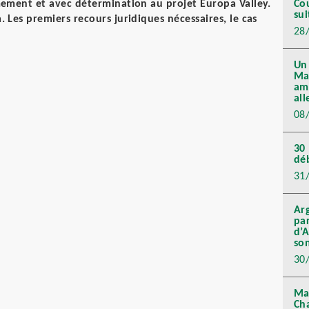
ement et avec détermination au projet Europa Valley.
Cou
sui
 Les premiers recours juridiques nécessaires, le cas
28
Un
Ma
am
al
08
30 
dé
31
Arg
pa
d’A
so
30
Mar
Ch