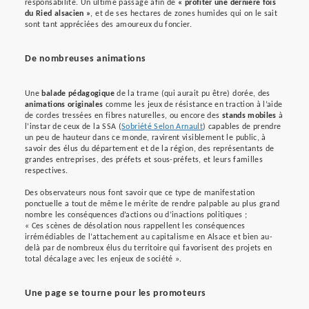
responsabilité. Un ultime passage afin de
« profiter une dernière fois
du Ried alsacien »
, et de ses hectares de zones humides qui on le sait
sont tant appréciées des amoureux du foncier.
De nombreuses animations
Une
balade pédagogique
de la trame (qui aurait pu être) dorée, des
animations originales
comme les jeux de résistance en traction à l’aide
de cordes tressées en fibres naturelles, ou encore des
stands mobiles
à
l’instar de ceux de la SSA (
Sobriété Selon Arnault
) capables de prendre
un peu de hauteur dans ce monde, ravirent visiblement le public, à
savoir des élus du département et de la région, des représentants de
grandes entreprises, des préfets et sous-préfets, et leurs familles
respectives.
Des observateurs nous font savoir que ce type de manifestation
ponctuelle a tout de même le mérite de rendre palpable au plus grand
nombre les conséquences d’actions ou d’inactions politiques ;
« Ces scènes de désolation nous rappellent les conséquences
irrémédiables de l’attachement au capitalisme en Alsace et bien au-
delà par de nombreux élus du territoire qui favorisent des projets en
total décalage avec les enjeux de société ».
Une page se tourne pour les promoteurs