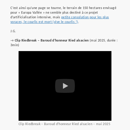
C’est ainsi qu’une page se tourne, le terrain de 150 hectares envisagé
pour « Europa Vallée » ne semble plus destiné à ce projet
d’artificialisation intensive, mais
petite consolation pour les plus
voraces, le courlis est mort (vive le courlis !)
.
J.G.
→
Clip Riedbreak – Baroud d’honneur Ried alsacien
(mai 2025, durée :
3min)
Clip Riedbreak – Baroud d’honneur Ried alsacien – mai 2025