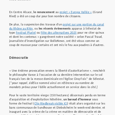
En Centre Alsace,
le renoncement
au
projet « Europa Vallée »
(Grand
Ried) a été un coup dur pour bon nombre de citoyens.
De plus, la suspension des travaux d’un
projet sur une portion du canal
du Rhône au Rhin
, ou
les récents évènements
apparus à Sélestat de
type
Festival Pluriel
ou
Fête des alternatives 2025
pour ne citer qu’eux
et dont les contenus « gangrènent notre société » selon Pascal Traud,
journaliste d’investigation sur BolloNews, ont été vécus comme un
coup de massue pour certains et ont mis le feu aux poudres à d’autres.
Démocratie
« Une énième provocation envers la liberté d’autoritarisme », renchérit
le philosophe Vance à l’occasion de sa dernière intervention sur le sol
français lors de la messe dominicale en l’église Cinq-Fois* de Sélestat.
[*pour rappel, édifice nommé ainsi en référence au nombre de
mandats prévus pour l’édile actuellement en service dans la cité.]
Pour le vaste territoire vierge (150 hectares) désormais perdu en terme
d’acquisition et d’exploitation hôtelière,
un baroud d’honneur
sous
forme de festival (
Clip Riedbreak visible ICI
) était alors organisé sur les
bans communaux de Sundhouse et Diebolsheim le week-end dernier, et
inauguré avec la crème de la crème en matière de démocratie et de