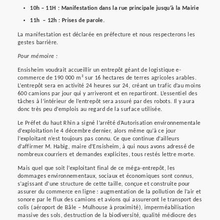
10h – 11H : Manifestation dans la rue principale jusqu’à la Mairie
11h – 12h : Prises de parole.
La manifestation est déclarée en préfecture et nous respecterons les
gestes barrière.
Pour mémoire :
Ensisheim voudrait accueillir un entrepôt géant de logistique e-
commerce de 190 000 m² sur 16 hectares de terres agricoles arables.
L’entrepôt sera en activité 24 heures sur 24, créant un trafic d’au moins
600 camions par jour qui y arriveront et en repartiront. L’essentiel des
tâches à l’intérieur de l’entrepôt sera assuré par des robots. Il y aura
donc très peu d’emplois au regard de la surface utilisée.
Le Préfet du haut Rhin a signé l’arrêté d’Autorisation environnementale
d’exploitation le 4 décembre dernier, alors même qu’à ce jour
l’exploitant n’est toujours pas connu. Ce que continue d’ailleurs
d’affirmer M. Habig, maire d’Ensisheim, à qui nous avons adressé de
nombreux courriers et demandes explicites, tous restés lettre morte.
Mais quel que soit l’exploitant final de ce méga-entrepôt, les
dommages environnementaux, sociaux et économiques sont connus,
s’agissant d’une structure de cette taille, conçue et construite pour
assurer du commerce en ligne : augmentation de la pollution de l’air et
sonore par le flux des camions et avions qui assureront le transport des
colis (aéroport de Bâle – Mulhouse à proximité), imperméabilisation
massive des sols, destruction de la biodiversité, qualité médiocre des