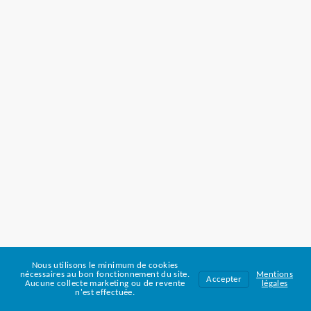
Nous utilisons le minimum de cookies
nécessaires au bon fonctionnement du site.
Mentions
Accepter
Aucune collecte marketing ou de revente
légales
n'est effectuée.