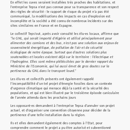
En effet les cuves seraient installées très proches des habitations, et
l’entreprise Tepsa n’est pas connue pour sa transparence et son respect
des règles de sécurité : le rapport de risque du projet n’a pas été
communiqué, la modélisations des impacts en cas d’explosion est
incomplète et la société a été connu de nombreux incidents sur des
sites similaires en France et en Espagne.
Le collectif Teps’out, après avoir consulté les élu·es locaux, affirme que
“le GNL, qui serait importé d’Algérie et utilisé principalement pour
alimenter des camions et des bus, n’est pas une solution aux enjeux de
souveraineté énergétique, de pollution de l’air et de sécurité
écologique de notre époque. Surtout que d’autres solutions plus
soutenables et locales existent déjà sur le territoire : l’électrique et
l’hydrogène. Elles sont même plébiscitées par le dernier rapport du
Ministère de l’Economie, qui lui aussi émet de gros doutes sur la
pertinence du GNL dans le transport lourd.”
Les élu·es et collectifs présents ont également rappelé
l’incompatibilité d’un tel projet d’énergie fossiles dans un contexte
d’urgence climatique qui menace déjà la santé et la sécurité des
populations, et qui est bien illustré par le troisième épisode caniculaire
de l’année attendu dans les prochains jours
Les opposant·es demandent à l’entreprise Tepsa d’annuler son projet
actuel, et d’organiser une convention citoyenne pour décider de la
pertinence d’une telle installation dans la région.
Ils et elles demandent également des comptes à l’Etat, pour
comprendre comment le projet a pu être autorisé et subventionné