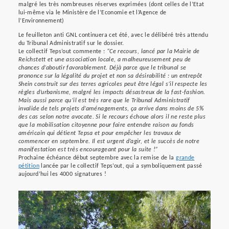
malgré les très nombreuses réserves exprimées (dont celles de l’Etat
lui-même via le Ministère de l’Economie et l’Agence de
l’Environnement)
Le feuilleton anti GNL continuera cet été, avec le délibéré très attendu
du Tribunal Administratif sur le dossier.
Le collectif Teps’out commente :
“Ce recours, lancé par la Mairie de
Reichstett et une association locale, a malheureusement peu de
chances d’aboutir favorablement. Déjà parce que le tribunal se
prononce sur la légalité du projet et non sa désirabilité : un entrepôt
Shein construit sur des terres agricoles peut être légal s’il respecte les
règles d’urbanisme, malgré les impacts désastreux de la fast-fashion.
Mais aussi parce qu’il est très rare que le Tribunal Administratif
invalide de tels projets d’aménagements, ça arrive dans moins de 5%
des cas selon notre avocate. Si le recours échoue alors il ne reste plus
que la mobilisation citoyenne pour faire entendre raison au fonds
américain qui détient Tepsa et pour empêcher les travaux de
commencer en septembre. Il est urgent d’agir, et le succès de notre
manifestation est très encourageant pour la suite !”
Prochaine échéance début septembre avec la remise de la
grande
pétition
lancée par le collectif Teps’out, qui a symboliquement passé
aujourd’hui les 4000 signatures !